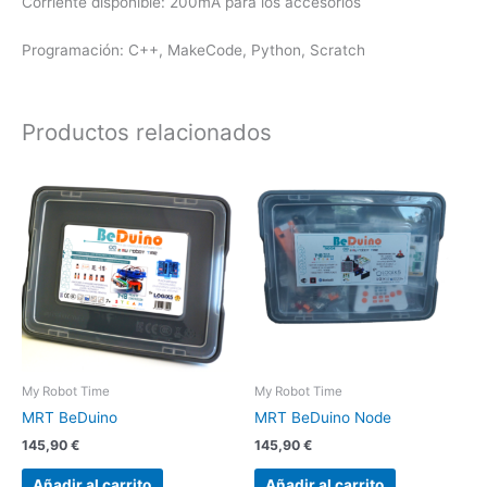
Corriente disponible: 200mA para los accesorios
Programación: C++, MakeCode, Python, Scratch
Productos relacionados
My Robot Time
My Robot Time
MRT BeDuino
MRT BeDuino Node
145,90
€
145,90
€
Añadir al carrito
Añadir al carrito