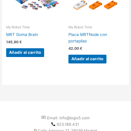
My Robot Time
My Robot Time
MRT Goma Brain
Placa MRTNode con
portapilas
145,90
€
42,00
€
Añadir al carrito
Añadir al carrito
✉
Email: info@logix5.com
623.189.431
Calle Artajona 17. 28039 Madrid.