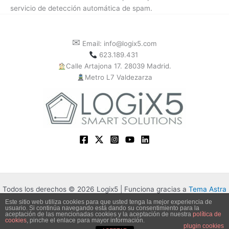
servicio de detección automática de spam.
✉
Email: info@logix5.com
623.189.431
Calle Artajona 17. 28039 Madrid.
Metro L7 Valdezarza
Todos los derechos © 2026 Logix5 | Funciona gracias a
Tema Astra
para WordPress
Este sitio web utiliza cookies para que usted tenga la mejor experiencia de
usuario. Si continúa navegando está dando su consentimiento para la
aceptación de las mencionadas cookies y la aceptación de nuestra
política de
Política de privacidad
cookies
, pinche el enlace para mayor información.
plugin cookies