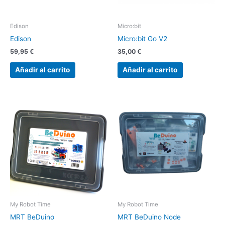
Edison
Micro:bit
Edison
Micro:bit Go V2
59,95
€
35,00
€
Añadir al carrito
Añadir al carrito
My Robot Time
My Robot Time
MRT BeDuino
MRT BeDuino Node