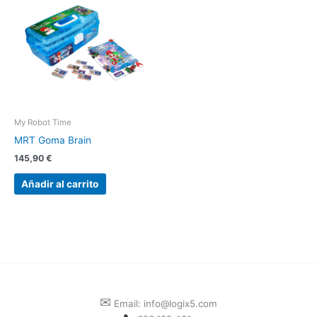
My Robot Time
MRT Goma Brain
145,90
€
Añadir al carrito
✉
Email: info@logix5.com