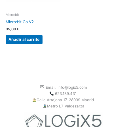
Micro:bit
Micro:bit Go V2
35,00
€
Añadir al carrito
✉
Email: info@logix5.com
623.189.431
Calle Artajona 17. 28039 Madrid.
Metro L7 Valdezarza