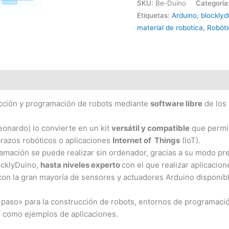
SKU:
Be-Duino
Categoría
Etiquetas:
Arduino
,
blocklyd
material de robotica
,
Robót
ciones (0)
ucción y programación de robots mediante
software libre
de los 
onardo) lo convierte en un kit
versátil y compatible
que permit
razos robóticos o aplicaciones
Internet of Things
(IoT).
amación se puede realizar sin ordenador, gracias a su modo pre
ocklyDuino,
hasta niveles experto
con el que realizar aplicaci
on la gran mayoría de sensores y actuadores Arduino disponib
 paso» para la construcción de robots, entornos de programaci
í como ejemplos de aplicaciones.