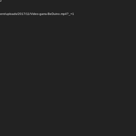
d
ontent/uploads/2017/11/Video-garra-BeDuino.mp4?_=1