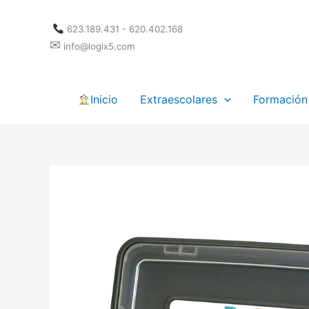
Ir
al
623.189.431 - 620.402.168
contenido
✉
info@logix5.com
Inicio
Extraescolares
Formación