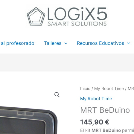
 al profesorado
Talleres
Recursos Educativos
MRT
Inicio
/
My Robot Time
/ MR
BeDuino
My Robot Time
cantidad
MRT BeDuino
145,90
€
El kit
MRT BeDuino
permi