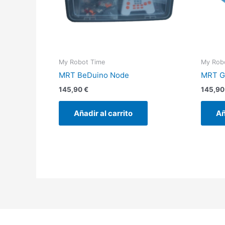
My Robot Time
My Rob
MRT BeDuino Node
MRT G
145,90
€
145,9
Añadir al carrito
Añ