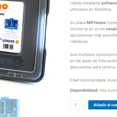
robots mediante
software
utilizados en Robótica.
Su placa
MRTduino
(comp
convierte en un kit
versá
aplicaciones más sencill
robóticos.
Sus múltiples opciones h
en las aulas de Educación
descuentos para centros 
Edad recomendada: A part
Disponibilidad:
Hay exis
Añadir al car