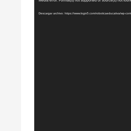
Media error: Format(s) not supported or source(s) not foun
de
vídeo
Descargar archivo: https://www.logix5.com/roboticaeducativa/wp-c