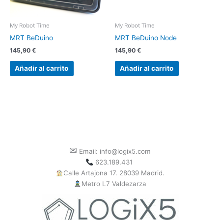
My Robot Time
My Robot Time
MRT BeDuino
MRT BeDuino Node
145,90
€
145,90
€
Añadir al carrito
Añadir al carrito
✉
Email: info@logix5.com
623.189.431
Calle Artajona 17. 28039 Madrid.
Metro L7 Valdezarza